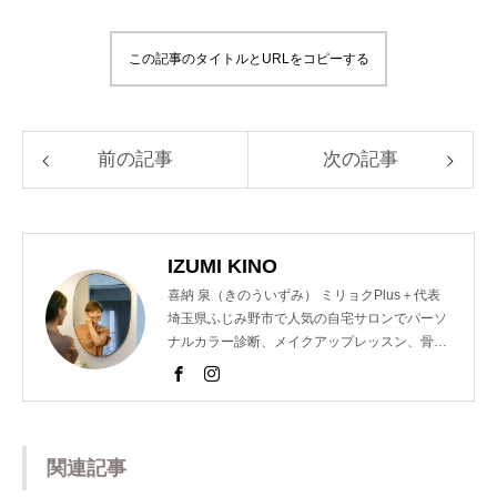
この記事のタイトルとURLをコピーする
前の記事
次の記事
IZUMI KINO
喜納 泉（きのういずみ） ミリョクPlus＋代表
埼玉県ふじみ野市で人気の自宅サロンでパーソ
ナルカラー診断、メイクアップレッスン、骨格
診断、顔診断、ショッピング同行のメニューを
提供し魅力コーディネーターとして活動。 以前
は東京青山の人気サロンでも個人コンサルを担
当するなどの経歴を持つ。 また、美容室のスタ
ッフ様向けのパーソナルカラー講座を開催。近
関連記事
年では、ららぽーと横浜店様や松屋銀座創業１