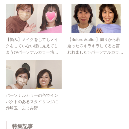
５０周年イベントのパーソナルカラー診断も担
当するなど多岐にわたり活躍中。
【悩み】メイクをしてもメイ
【Before＆after】周りから若
クをしていない様に見えてし
返った♡キラキラしてると言
まう@パーソナルカラー埼
われました✨パーソナルカラー
玉・ふじみ野
診断@埼玉・ふじみ野
パーソナルカラーの色でイン
パクトのあるスタイリングに
@埼玉・ふじみ野
特集記事