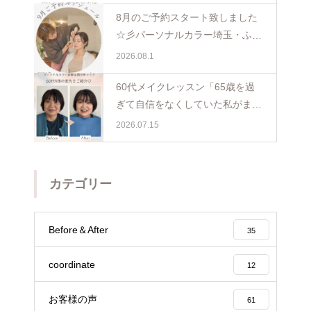
ペア診断
8月のご予約スタート致しました
☆彡パーソナルカラー埼玉・ふじ
み野
2026.08.1
60代メイクレッスン「65歳を過
ぎて自信をなくしていた私がまた
少し前を向けました☺️埼玉・ふじ
2026.07.15
み野
カテゴリー
Before＆After
35
coordinate
12
お客様の声
61