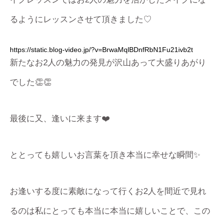
るようにレッスンさせて頂きました♡
https://static.blog-video.jp/?v=BrwaMqlBDnfRbN1Fu21ivb2t
新たなお2人の魅力の発見が沢山あって大盛りあがり
でした👏👏
最後に又、逢いに来ます❤️
ととっても嬉しいお言葉を頂き本当に幸せな瞬間✨
お逢いする度に素敵になって行くお2人を間近で見れ
るのは私にとっても本当に本当に嬉しいことで、この