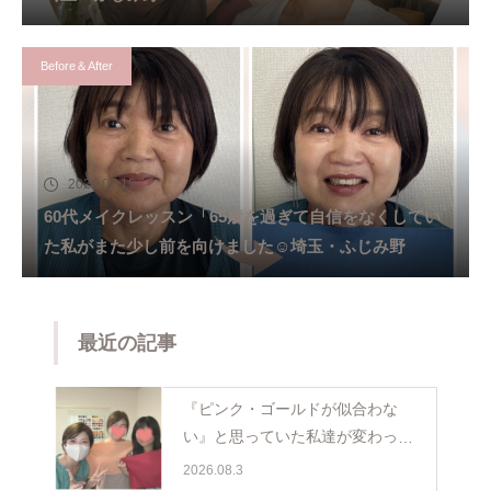
Before＆After
2026.07.15
60代メイクレッスン「65歳を過ぎて自信をなくしてい
た私がまた少し前を向けました☺️埼玉・ふじみ野
最近の記事
『ピンク・ゴールドが似合わな
い』と思っていた私達が変わった
日。親子で体験パーソナルカラー
2026.08.3