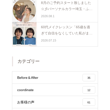
8月のご予約スタート致しました
☆彡パーソナルカラー埼玉・ふじ
み野
2026.08.1
60代メイクレッスン「65歳を過
ぎて自信をなくしていた私がまた
少し前を向けました☺️埼玉・ふじ
2026.07.15
み野
カテゴリー
Before＆After
35
coordinate
12
お客様の声
61