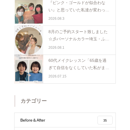
『ピンク・ゴールドが似合わな
い』と思っていた私達が変わった
日。親子で体験パーソナルカラー
2026.08.3
ペア診断
8月のご予約スタート致しました
☆彡パーソナルカラー埼玉・ふじ
み野
2026.08.1
60代メイクレッスン「65歳を過
ぎて自信をなくしていた私がまた
少し前を向けました☺️埼玉・ふじ
2026.07.15
み野
カテゴリー
Before＆After
35