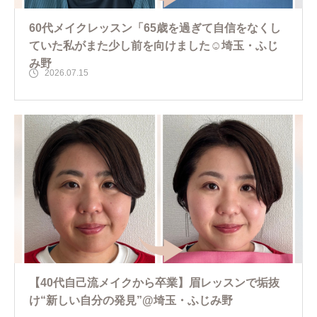
60代メイクレッスン「65歳を過ぎて自信をなくし
ていた私がまた少し前を向けました☺️埼玉・ふじ
み野
2026.07.15
【40代自己流メイクから卒業】眉レッスンで垢抜
け“新しい自分の発見”@埼玉・ふじみ野