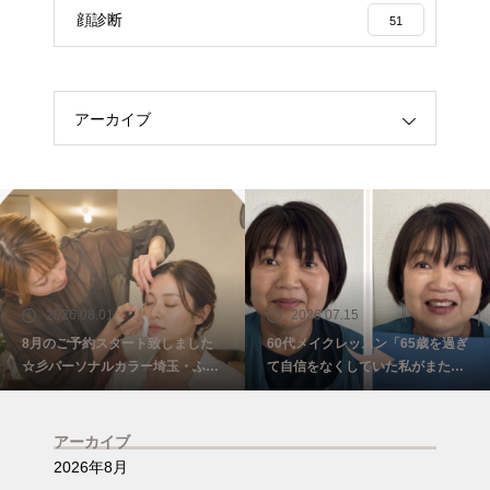
顔診断
51
アーカイブ
2026.08.01
2026.07.15
8月のご予約スタート致しました
60代メイクレッスン「65歳を過ぎ
☆彡パーソナルカラー埼玉・ふじ
て自信をなくしていた私がまた少
み野
し前を向けました☺️埼玉・ふじみ
野
アーカイブ
2026年8月