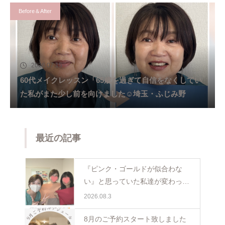
Before＆After
2026.07.15
60代メイクレッスン「65歳を過ぎて自信をなくしてい
た私がまた少し前を向けました☺️埼玉・ふじみ野
最近の記事
『ピンク・ゴールドが似合わな
い』と思っていた私達が変わった
日。親子で体験パーソナルカラー
2026.08.3
ペア診断
8月のご予約スタート致しました