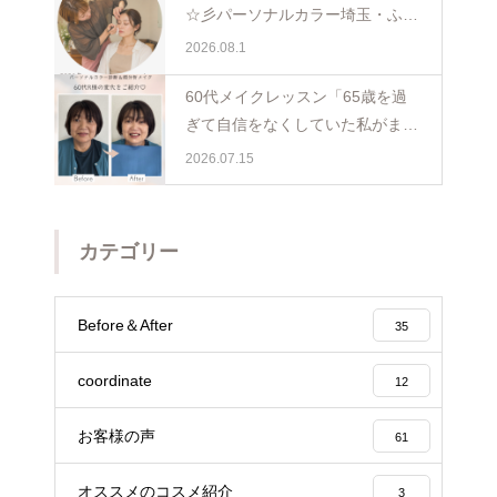
☆彡パーソナルカラー埼玉・ふじ
み野
2026.08.1
60代メイクレッスン「65歳を過
ぎて自信をなくしていた私がまた
少し前を向けました☺️埼玉・ふじ
2026.07.15
み野
カテゴリー
Before＆After
35
coordinate
12
お客様の声
61
オススメのコスメ紹介
3