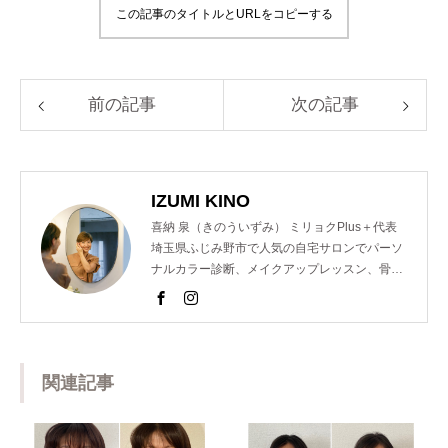
この記事のタイトルとURLをコピーする
前の記事
次の記事
IZUMI KINO
喜納 泉（きのういずみ） ミリョクPlus＋代表
埼玉県ふじみ野市で人気の自宅サロンでパーソ
ナルカラー診断、メイクアップレッスン、骨格
診断、顔診断、ショッピング同行のメニューを
提供し魅力コーディネーターとして活動。 以前
は東京青山の人気サロンでも個人コンサルを担
当するなどの経歴を持つ。 また、美容室のスタ
ッフ様向けのパーソナルカラー講座を開催。近
関連記事
年では、ららぽーと横浜店様や松屋銀座創業１
５０周年イベントのパーソナルカラー診断も担
当するなど多岐にわたり活躍中。