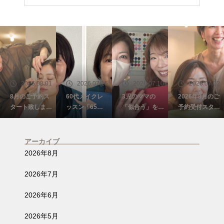
2026.08.01
2026.07.15
2026.07.10
2026.07.02
8月のご予約ス
60代メイクレ
3児のママの
2026年8月のご
タート致しまし
ッスン「65歳
「似合う」を再
予約受付スター
た☆彡パーソナ
を過ぎて自信を
発見！自分だけ
ト致しました✨
ルカラー埼玉・
なくしていた私
のスタイルカス
ふじみ野
がまた少し前を
タマイズ@埼
アーカイブ
向けました☺️埼
玉・ふじみ野
2026年8月
玉・ふじみ野
2026年7月
2026年6月
2026年5月