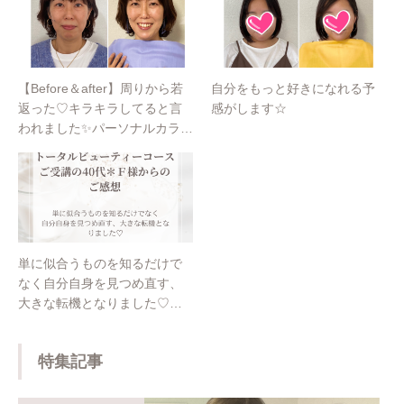
【Before＆after】周りから若
自分をもっと好きになれる予
返った♡キラキラしてると言
感がします☆
われました✨パーソナルカラー
診断@埼玉・ふじみ野
単に似合うものを知るだけで
なく自分自身を見つめ直す、
大きな転機となりました♡パ
ーソナルカラー診断@埼玉・
ふじみ野
特集記事