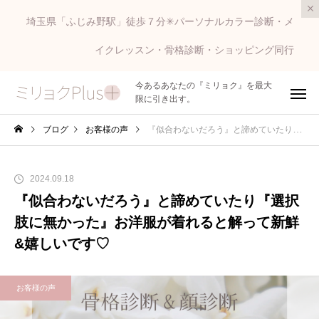
埼玉県「ふじみ野駅」徒歩７分✳︎パーソナルカラー診断・メ
イクレッスン・骨格診断・ショッピング同行
今あるあなたの『ミリョク』を最大
限に引き出す。
ブログ
お客様の声
『似合わないだろう』と諦めていたり『選択肢に無かった』お洋服が着れると解って新鮮&嬉しいです♡
2024.09.18
『似合わないだろう』と諦めていたり『選択
肢に無かった』お洋服が着れると解って新鮮
&嬉しいです♡
お客様の声