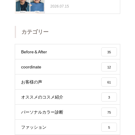
少し前を向けました☺️埼玉・ふじ
2026.07.15
み野
カテゴリー
Before＆After
35
coordinate
12
お客様の声
61
オススメのコスメ紹介
3
パーソナルカラー診断
75
ファッション
5