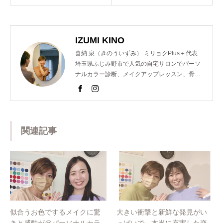
IZUMI KINO
喜納 泉（きのういずみ） ミリョクPlus＋代表
埼玉県ふじみ野市で人気の自宅サロンでパーソ
ナルカラー診断、メイクアップレッスン、骨格
診断、顔診断、ショッピング同行のメニューを
提供し魅力コーディネーターとして活動。 以前
は東京青山の人気サロンでも個人コンサルを担
当するなどの経歴を持つ。 また、美容室のスタ
ッフ様向けのパーソナルカラー講座を開催。近
関連記事
年では、ららぽーと横浜店様や松屋銀座創業１
５０周年イベントのパーソナルカラー診断も担
当するなど多岐にわたり活躍中。
似合うお色でするメイクに驚
大きい衝撃と新鮮な発見がい
きと感動が@パーソナルカラ
っぱいで、本当に充実した楽