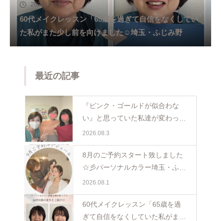
2026.07.15
60代メイクレッスン「65歳を過ぎて自信をなくしてい
た私がまた少し前を向けました☺️埼玉・ふじみ野
最近の記事
『ピンク・ゴールドが似合わな
い』と思っていた私達が変わった
日。親子で体験パーソナルカラー
2026.08.3
ペア診断
8月のご予約スタート致しました
☆彡パーソナルカラー埼玉・ふじ
み野
2026.08.1
60代メイクレッスン「65歳を過
ぎて自信をなくしていた私がまた