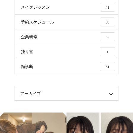
メイクレッスン
49
予約スケジュール
53
企業研修
9
独り言
1
顔診断
51
アーカイブ