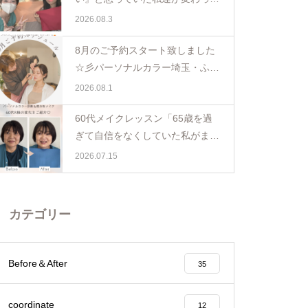
日。親子で体験パーソナルカラー
2026.08.3
ペア診断
8月のご予約スタート致しました
☆彡パーソナルカラー埼玉・ふじ
み野
2026.08.1
60代メイクレッスン「65歳を過
ぎて自信をなくしていた私がまた
少し前を向けました☺️埼玉・ふじ
2026.07.15
み野
カテゴリー
Before＆After
35
coordinate
12