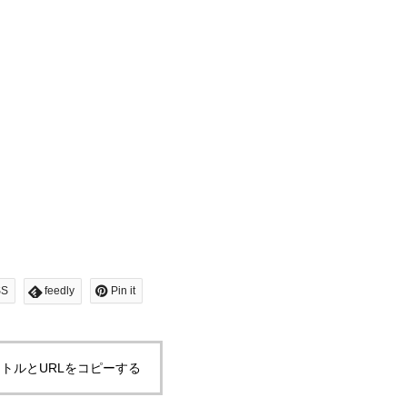
SS
feedly
Pin it
トルとURLをコピーする