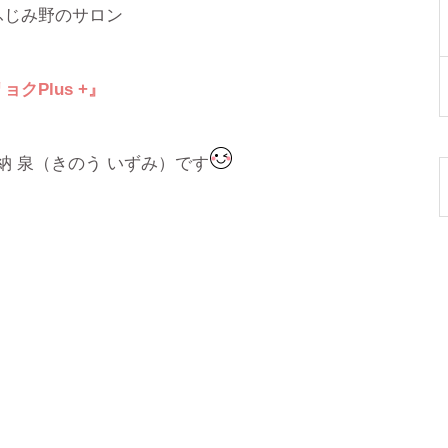
ふじみ野のサロン
リョク
Plus +
』
納 泉（きのう いずみ）です
】