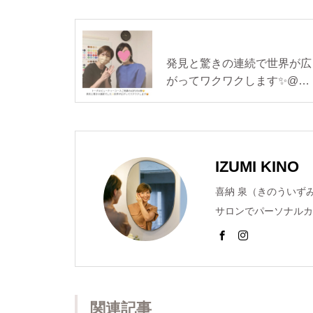
発見と驚きの連続で世界が広
がってワクワクします✨@パ
ーソナルカラー診断埼玉・ふ
じみ野
IZUMI KINO
喜納 泉（きのういずみ） ミリョクP
サロンでパーソナルカ
ショッピング同行のメ
は東京青山の人気サロ
た、美容室のスタッフ
ぽーと横浜店様や松屋
関連記事
担当するなど多岐にわ