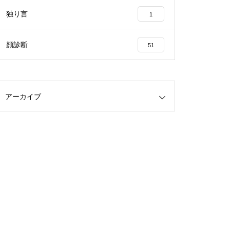
独り言
1
顔診断
51
アーカイブ