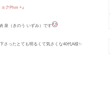
リョク
Plus +
』
納 泉（きのう いずみ）です
下さったとても明るくて気さくな40代A様✨