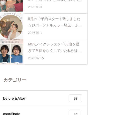
日。親子で体験パーソナルカラー
2026.08.3
ペア診断
8月のご予約スタート致しました
☆彡パーソナルカラー埼玉・ふじ
み野
2026.08.1
60代メイクレッスン「65歳を過
ぎて自信をなくしていた私がまた
少し前を向けました☺️埼玉・ふじ
2026.07.15
み野
カテゴリー
Before＆After
35
coordinate
12