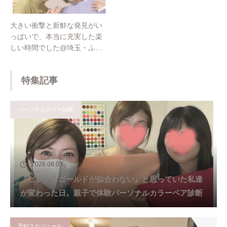
大きい衝撃と新鮮な発見がい
っぱいで、本当に充実した楽
しい時間でした@埼玉・ふじ
み野
特集記事
パーソナルカラー診断
2026.08.03
『ピンク・ゴールドが似合わない』と思っていた私達
が変わった日。親子で体験パーソナルカラーペア診断
予約スケジュール