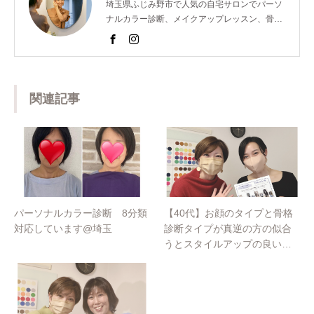
埼玉県ふじみ野市で人気の自宅サロンでパーソ
ナルカラー診断、メイクアップレッスン、骨格
診断、顔診断、ショッピング同行のメニューを
提供し魅力コーディネーターとして活動。 以前
は東京青山の人気サロンでも個人コンサルを担
当するなどの経歴を持つ。 また、美容室のスタ
ッフ様向けのパーソナルカラー講座を開催。近
関連記事
年では、ららぽーと横浜店様や松屋銀座創業１
５０周年イベントのパーソナルカラー診断も担
当するなど多岐にわたり活躍中。
パーソナルカラー診断 8分類
【40代】お顔のタイプと骨格
対応しています@埼玉
診断タイプが真逆の方の似合
うとスタイルアップの良いと
こ取りの方法@埼玉・ふじみ
野