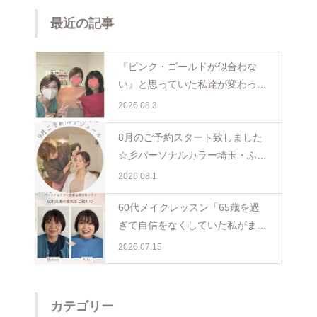
最近の記事
『ピンク・ゴールドが似合わな
い』と思っていた私達が変わった
日。親子で体験パーソナルカラー
2026.08.3
ペア診断
8月のご予約スタート致しました
☆彡パーソナルカラー埼玉・ふじ
み野
2026.08.1
60代メイクレッスン「65歳を過
ぎて自信をなくしていた私がまた
少し前を向けました☺️埼玉・ふじ
2026.07.15
み野
カテゴリー