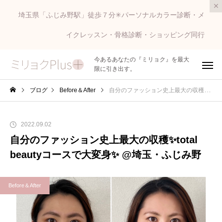
埼玉県「ふじみ野駅」徒歩７分✳︎パーソナルカラー診断・メ
イクレッスン・骨格診断・ショッピング同行
今あるあなたの『ミリョク』を最大
限に引き出す。
ブログ
Before＆After
自分のファッション史上最大の収穫✨total beautyコースで大変身✨ @埼玉・ふじみ野
2022.09.02
自分のファッション史上最大の収穫✨total
beautyコースで大変身✨ @埼玉・ふじみ野
Before＆After