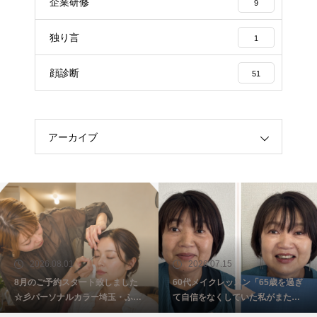
企業研修
9
独り言
1
顔診断
51
アーカイブ
2026.08.01
2026.07.15
8月のご予約スタート致しました
60代メイクレッスン「65歳を過ぎ
☆彡パーソナルカラー埼玉・ふじ
て自信をなくしていた私がまた少
み野
し前を向けました☺️埼玉・ふじみ