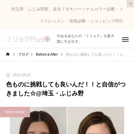
埼玉県「ふじみ野駅」徒歩７分✳︎パーソナルカラー診断・メ
イクレッスン・骨格診断・ショッピング同行
今あるあなたの『ミリョク』を最大
限に引き出す。
ブログ
Before＆After
色ものに挑戦しても良いんだ！！と自信がつきました☆@埼玉・ふじみ野
2022.05.01
色ものに挑戦しても良いんだ！！と自信がつ
きました☆@埼玉・ふじみ野
Before＆After