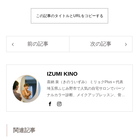
この記事のタイトルとURLをコピーする
前の記事
次の記事
IZUMI KINO
喜納 泉（きのういずみ） ミリョクPlus＋代表
埼玉県ふじみ野市で人気の自宅サロンでパーソ
ナルカラー診断、メイクアップレッスン、骨格
診断、顔診断、ショッピング同行のメニューを
提供し魅力コーディネーターとして活動。 以前
は東京青山の人気サロンでも個人コンサルを担
当するなどの経歴を持つ。 また、美容室のスタ
ッフ様向けのパーソナルカラー講座を開催。近
関連記事
年では、ららぽーと横浜店様や松屋銀座創業１