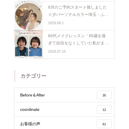
8月のご予約スタート致しました
☆彡パーソナルカラー埼玉・ふじ
み野
2026.08.1
60代メイクレッスン「65歳を過
ぎて自信をなくしていた私がまた
少し前を向けました☺️埼玉・ふじ
2026.07.15
み野
カテゴリー
Before＆After
35
coordinate
12
お客様の声
61