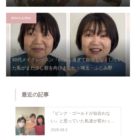
Before＆After
2026.07.15
60代メイクレッスン「65歳を過ぎて自信をなくしてい
た私がまた少し前を向けました☺️埼玉・ふじみ野
最近の記事
『ピンク・ゴールドが似合わな
い』と思っていた私達が変わった
日。親子で体験パーソナルカラー
2026.08.3
ペア診断