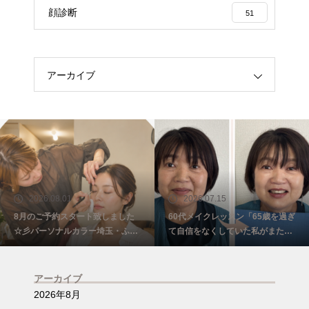
顔診断
51
アーカイブ
2026.08.01
2026.07.15
8月のご予約スタート致しました
60代メイクレッスン「65歳を過ぎ
☆彡パーソナルカラー埼玉・ふじ
て自信をなくしていた私がまた少
み野
し前を向けました☺️埼玉・ふじみ
野
アーカイブ
2026年8月