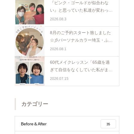
『ピンク・ゴールドが似合わな
い』と思っていた私達が変わった
日。親子で体験パーソナルカラー
2026.08.3
ペア診断
8月のご予約スタート致しました
☆彡パーソナルカラー埼玉・ふじ
み野
2026.08.1
60代メイクレッスン「65歳を過
ぎて自信をなくしていた私がまた
少し前を向けました☺️埼玉・ふじ
2026.07.15
み野
カテゴリー
Before＆After
35