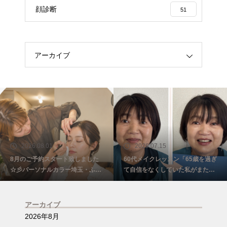
顔診断
51
アーカイブ
2026.08.01
2026.07.15
8月のご予約スタート致しました
60代メイクレッスン「65歳を過ぎ
☆彡パーソナルカラー埼玉・ふじ
て自信をなくしていた私がまた少
み野
し前を向けました☺️埼玉・ふじみ
野
アーカイブ
2026年8月