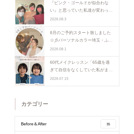
『ピンク・ゴールドが似合わな
い』と思っていた私達が変わった
日。親子で体験パーソナルカラー
2026.08.3
ペア診断
8月のご予約スタート致しました
☆彡パーソナルカラー埼玉・ふじ
み野
2026.08.1
60代メイクレッスン「65歳を過
ぎて自信をなくしていた私がまた
少し前を向けました☺️埼玉・ふじ
2026.07.15
み野
カテゴリー
Before＆After
35