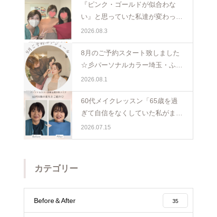
『ピンク・ゴールドが似合わな
い』と思っていた私達が変わった
日。親子で体験パーソナルカラー
2026.08.3
ペア診断
8月のご予約スタート致しました
☆彡パーソナルカラー埼玉・ふじ
み野
2026.08.1
60代メイクレッスン「65歳を過
ぎて自信をなくしていた私がまた
少し前を向けました☺️埼玉・ふじ
2026.07.15
み野
カテゴリー
Before＆After
35