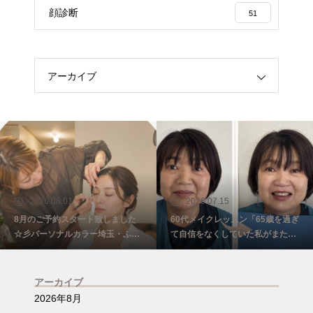
顔診断
51
アーカイブ
2026.08.01
2026.07.15
8月のご予約スタート致しました
60代メイクレッスン「65歳を過ぎ
☆彡パーソナルカラー埼玉・ふじ
て自信をなくしていた私がまた少
み野
し前を向けました☺️埼玉・ふじみ
野
アーカイブ
2026年8月