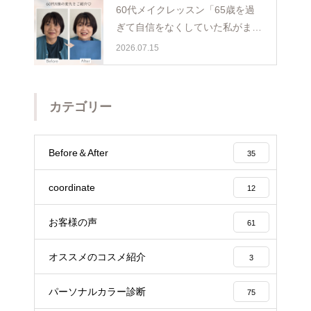
60代メイクレッスン「65歳を過
ぎて自信をなくしていた私がまた
少し前を向けました☺️埼玉・ふじ
2026.07.15
み野
カテゴリー
Before＆After
35
coordinate
12
お客様の声
61
オススメのコスメ紹介
3
パーソナルカラー診断
75