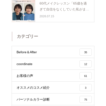
60代メイクレッスン「65歳を過
ぎて自信をなくしていた私がまた
少し前を向けました☺️埼玉・ふじ
2026.07.15
み野
カテゴリー
Before＆After
35
coordinate
12
お客様の声
61
オススメのコスメ紹介
3
パーソナルカラー診断
75