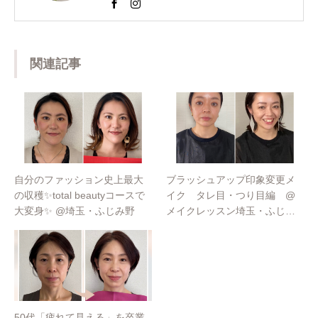
提供し魅力コーディネーターとして活動。 以前
は東京青山の人気サロンでも個人コンサルを担
当するなどの経歴を持つ。 また、美容室のスタ
ッフ様向けのパーソナルカラー講座を開催。近
関連記事
年では、ららぽーと横浜店様や松屋銀座創業１
５０周年イベントのパーソナルカラー診断も担
当するなど多岐にわたり活躍中。
自分のファッション史上最大
ブラッシュアップ印象変更メ
の収穫✨total beautyコースで
イク タレ目・つり目編 @
大変身✨ @埼玉・ふじみ野
メイクレッスン埼玉・ふじみ
野
50代「疲れて見える」を卒業