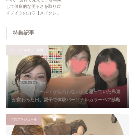
して健康的な明るさを取り戻
すメイクの力♡【メイクレッ
スン埼玉・ふじみ野】
特集記事
パーソナルカラー診断
2026.08.03
『ピンク・ゴールドが似合わない』と思っていた私達
が変わった日。親子で体験パーソナルカラーペア診断
予約スケジュール