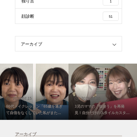
独り言
1
顔診断
51
アーカイブ
2026.07.10
2026.07.02
3児のママの「似合う」を再発
2026年8月のご予約受付スタート
見！自分だけのスタイルカスタマ
致しました✨
イズ@埼玉・ふじみ野
アーカイブ