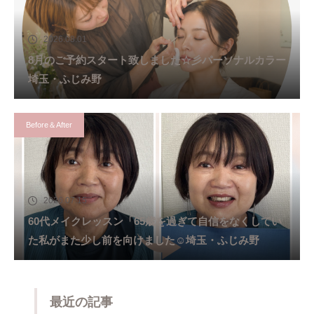
2026.08.01
8月のご予約スタート致しました☆彡パーソナルカラー
埼玉・ふじみ野
Before＆After
2026.07.15
60代メイクレッスン「65歳を過ぎて自信をなくしてい
た私がまた少し前を向けました☺️埼玉・ふじみ野
最近の記事