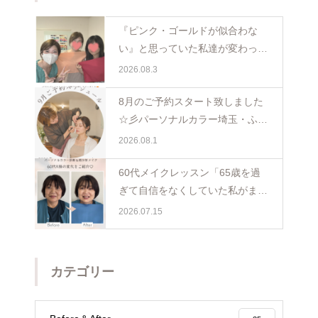
『ピンク・ゴールドが似合わな
い』と思っていた私達が変わった
日。親子で体験パーソナルカラー
2026.08.3
ペア診断
8月のご予約スタート致しました
☆彡パーソナルカラー埼玉・ふじ
み野
2026.08.1
60代メイクレッスン「65歳を過
ぎて自信をなくしていた私がまた
少し前を向けました☺️埼玉・ふじ
2026.07.15
み野
カテゴリー