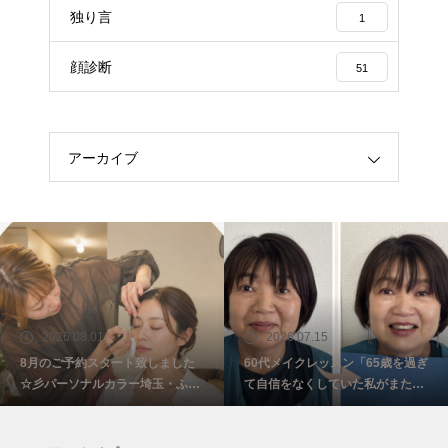
独り言
1
顔診断
51
アーカイブ
2026.08.01
2026.07.15
8月のご予約スタート致しました
60代メイクレッスン「65歳を過ぎ
☆彡パーソナルカラー埼玉・ふじ
て自信をなくしていた私がまた少
み野
し前を向けました☺️埼玉・ふじみ
野