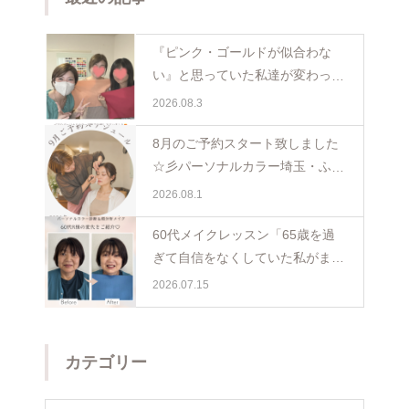
『ピンク・ゴールドが似合わな
い』と思っていた私達が変わった
日。親子で体験パーソナルカラー
2026.08.3
ペア診断
8月のご予約スタート致しました
☆彡パーソナルカラー埼玉・ふじ
み野
2026.08.1
60代メイクレッスン「65歳を過
ぎて自信をなくしていた私がまた
少し前を向けました☺️埼玉・ふじ
2026.07.15
み野
カテゴリー