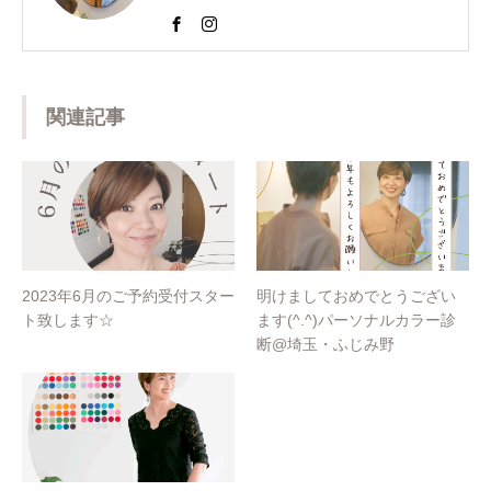
診断、顔診断、ショッピング同行のメニューを
提供し魅力コーディネーターとして活動。 以前
は東京青山の人気サロンでも個人コンサルを担
当するなどの経歴を持つ。 また、美容室のスタ
ッフ様向けのパーソナルカラー講座を開催。近
関連記事
年では、ららぽーと横浜店様や松屋銀座創業１
５０周年イベントのパーソナルカラー診断も担
当するなど多岐にわたり活躍中。
2023年6月のご予約受付スター
明けましておめでとうござい
ト致します☆
ます(^.^)パーソナルカラー診
断@埼玉・ふじみ野