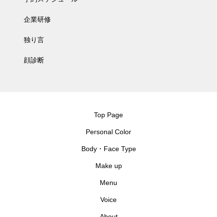
企業研修
独り言
顔診断
Top Page
Personal Color
Body・Face Type
Make up
Menu
Voice
About