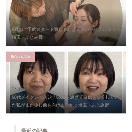
2026.08.01
8月のご予約スタート致しました☆彡パーソナルカラー
埼玉・ふじみ野
Before＆After
2026.07.15
60代メイクレッスン「65歳を過ぎて自信をなくしてい
た私がまた少し前を向けました☺️埼玉・ふじみ野
最近の記事