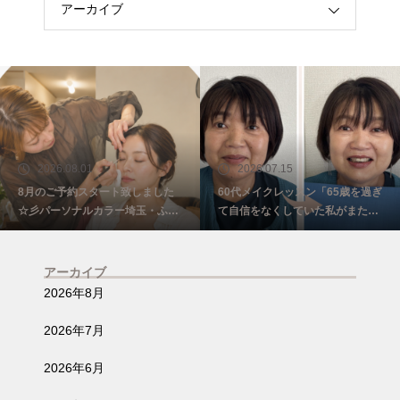
アーカイブ
2026.08.01
2026.07.15
8月のご予約スタート致しました
60代メイクレッスン「65歳を過ぎ
☆彡パーソナルカラー埼玉・ふじ
て自信をなくしていた私がまた少
み野
し前を向けました☺️埼玉・ふじみ
野
アーカイブ
2026年8月
2026年7月
2026年6月