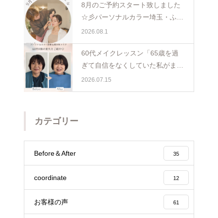
8月のご予約スタート致しました
☆彡パーソナルカラー埼玉・ふじ
み野
2026.08.1
60代メイクレッスン「65歳を過
ぎて自信をなくしていた私がまた
少し前を向けました☺️埼玉・ふじ
2026.07.15
み野
カテゴリー
Before＆After
35
coordinate
12
お客様の声
61