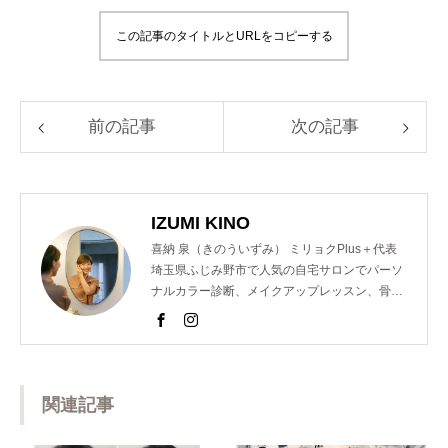
この記事のタイトルとURLをコピーする
前の記事
次の記事
IZUMI KINO
喜納 泉（きのういずみ） ミリョクPlus＋代表
埼玉県ふじみ野市で人気の自宅サロンでパーソ
ナルカラー診断、メイクアップレッスン、骨格
診断、顔診断、ショッピング同行のメニューを
提供し魅力コーディネーターとして活動。 以前
は東京青山の人気サロンでも個人コンサルを担
当するなどの経歴を持つ。 また、美容室のスタ
ッフ様向けのパーソナルカラー講座を開催。近
関連記事
年では、ららぽーと横浜店様や松屋銀座創業１
５０周年イベントのパーソナルカラー診断も担