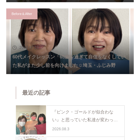
Before＆After
2026.07.15
60代メイクレッスン「65歳を過ぎて自信をなくしてい
た私がまた少し前を向けました☺️埼玉・ふじみ野
最近の記事
『ピンク・ゴールドが似合わな
い』と思っていた私達が変わった
日。親子で体験パーソナルカラー
2026.08.3
ペア診断