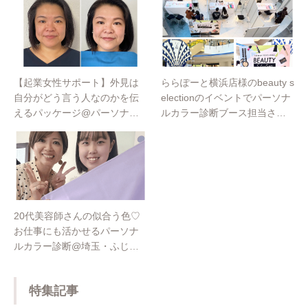
当するなど多岐にわたり活躍中。
【起業女性サポート】外見は
ららぽーと横浜店様のbeauty s
自分がどう言う人なのかを伝
electionのイベントでパーソナ
えるパッケージ@パーソナル
ルカラー診断ブース担当させ
カラー埼玉・ふじみ野
て頂きました💛
20代美容師さんの似合う色♡
お仕事にも活かせるパーソナ
ルカラー診断@埼玉・ふじみ
野
特集記事