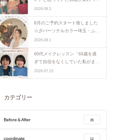
日。親子で体験パーソナルカラー
2026.08.3
ペア診断
8月のご予約スタート致しました
☆彡パーソナルカラー埼玉・ふじ
み野
2026.08.1
60代メイクレッスン「65歳を過
ぎて自信をなくしていた私がまた
少し前を向けました☺️埼玉・ふじ
2026.07.15
み野
カテゴリー
Before＆After
35
coordinate
12