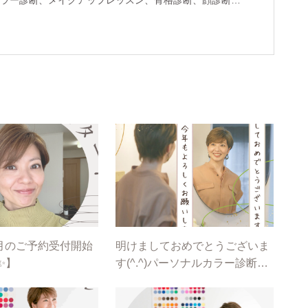
ラー診断、メイクアップレッスン、骨格診断、顔診断、
ニューを提供し魅力コーディネーターとして活動。 以前
ンでも個人コンサルを担当するなどの経歴を持つ。 ま
様向けのパーソナルカラー講座を開催。近年では、らら
銀座創業１５０周年イベントのパーソナルカラー診断も
たり活躍中。
5月のご予約受付開始
明けましておめでとうございま
✨】
す(^.^)パーソナルカラー診断@
埼玉・ふじみ野