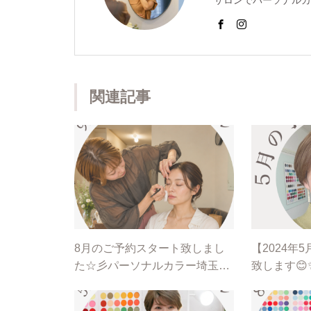
サロンでパーソナルカ
ショッピング同行のメ
は東京青山の人気サロ
た、美容室のスタッフ
ぽーと横浜店様や松屋
関連記事
担当するなど多岐にわ
8月のご予約スタート致しまし
【2024年
た☆彡パーソナルカラー埼玉・
致します😊
ふじみ野