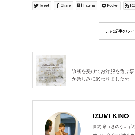
Tweet
Share
Hatena
Pocket
R
この記事のタイ
診断を受けてお洋服を選ぶ事
が楽しみに変わりました☆パ
ーソナルカラー診断@埼玉・
ふじみ野
IZUMI KINO
喜納 泉（きのういずみ） ミリョクP