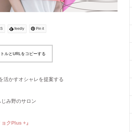
SS
feedly
Pin it
トルとURLをコピーする
を活かすオシャレを提案する
ふじみ野のサロン
リョク
Plus +
』