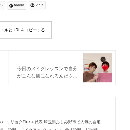
SS
feedly
Pin it
トルとURLをコピーする
今回のメイクレッスンで自分
がこんな風になれるんだ♡と
感動メイクレッスン@埼玉・
ふじみ野
lus＋代表 埼玉県ふじみ野市で人気の自宅