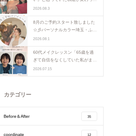
日。親子で体験パーソナルカラー
2026.08.3
ペア診断
8月のご予約スタート致しました
☆彡パーソナルカラー埼玉・ふじ
み野
2026.08.1
60代メイクレッスン「65歳を過
ぎて自信をなくしていた私がまた
少し前を向けました☺️埼玉・ふじ
2026.07.15
み野
カテゴリー
Before＆After
35
coordinate
12