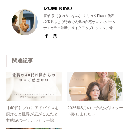
IZUMI KINO
喜納 泉（きのういずみ） ミリョクPlus＋代表
埼玉県ふじみ野市で人気の自宅サロンでパーソ
ナルカラー診断、メイクアップレッスン、骨格
診断、顔診断、ショッピング同行のメニューを
提供し魅力コーディネーターとして活動。 以前
は東京青山の人気サロンでも個人コンサルを担
当するなどの経歴を持つ。 また、美容室のスタ
ッフ様向けのパーソナルカラー講座を開催。近
関連記事
年では、ららぽーと横浜店様や松屋銀座創業１
５０周年イベントのパーソナルカラー診断も担
当するなど多岐にわたり活躍中。
【40代】プロにアドバイスを
2026年8月のご予約受付スター
頂けると世界が広がるんだと
ト致しました✨
実感@パーソナルカラー診断
埼玉・ふじみ野