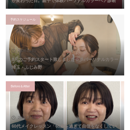
が変わった日。親子で体験パーソナルカラーペア診断
予約スケジュール
2026.08.01
8月のご予約スタート致しました☆彡パーソナルカラー
埼玉・ふじみ野
Before＆After
2026.07.15
60代メイクレッスン「65歳を過ぎて自信をなくしてい