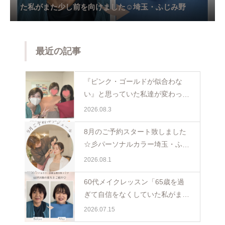
た私がまた少し前を向けました☺️埼玉・ふじみ野
最近の記事
『ピンク・ゴールドが似合わな
い』と思っていた私達が変わった
日。親子で体験パーソナルカラー
2026.08.3
ペア診断
8月のご予約スタート致しました
☆彡パーソナルカラー埼玉・ふじ
み野
2026.08.1
60代メイクレッスン「65歳を過
ぎて自信をなくしていた私がまた
少し前を向けました☺️埼玉・ふじ
2026.07.15
み野