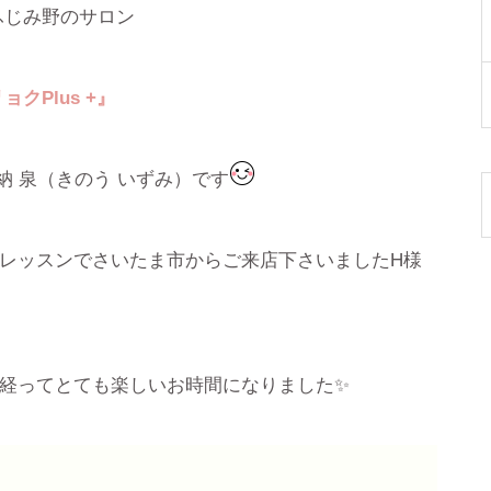
ふじみ野のサロン
リョク
Plus +
』
納 泉（きのう いずみ）です
レッスンでさいたま市からご来店下さいましたH様
経ってとても楽しいお時間になりました✨