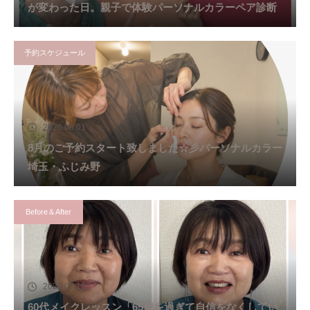
が変わった日。親子で体験パーソナルカラーペア診断
予約スケジュール
2026.08.01
8月のご予約スタート致しました☆彡パーソナルカラー
埼玉・ふじみ野
Before＆After
2026.07.15
60代メイクレッスン「65歳を過ぎて自信をなくしてい