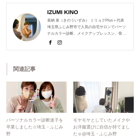
IZUMI KINO
喜納 泉（きのういずみ） ミリョクPlus＋代表
埼玉県ふじみ野市で人気の自宅サロンでパーソ
ナルカラー診断、メイクアップレッスン、骨格
診断、顔診断、ショッピング同行のメニューを
提供し魅力コーディネーターとして活動。 以前
は東京青山の人気サロンでも個人コンサルを担
当するなどの経歴を持つ。 また、美容室のスタ
ッフ様向けのパーソナルカラー講座を開催。近
関連記事
年では、ららぽーと横浜店様や松屋銀座創業１
５０周年イベントのパーソナルカラー診断も担
当するなど多岐にわたり活躍中。
パーソナルカラー診断迷子を
モヤモヤとしていたメイクや
卒業しました☆埼玉・ふじみ
お洋服選びに自信が持てまし
野
た☺️@埼玉・ふじみ野