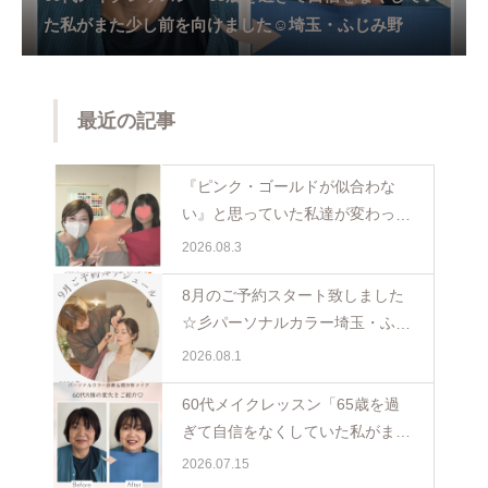
た私がまた少し前を向けました☺️埼玉・ふじみ野
最近の記事
『ピンク・ゴールドが似合わな
い』と思っていた私達が変わった
日。親子で体験パーソナルカラー
2026.08.3
ペア診断
8月のご予約スタート致しました
☆彡パーソナルカラー埼玉・ふじ
み野
2026.08.1
60代メイクレッスン「65歳を過
ぎて自信をなくしていた私がまた
少し前を向けました☺️埼玉・ふじ
2026.07.15
み野