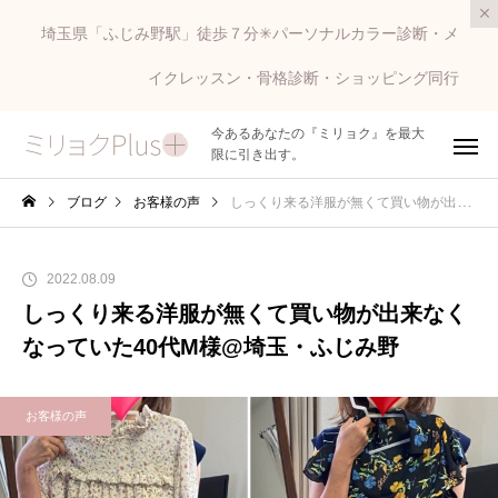
埼玉県「ふじみ野駅」徒歩７分✳︎パーソナルカラー診断・メ
イクレッスン・骨格診断・ショッピング同行
今あるあなたの『ミリョク』を最大
限に引き出す。
ブログ
お客様の声
しっくり来る洋服が無くて買い物が出来なくなっていた40代M様@埼玉・ふじみ野
2022.08.09
しっくり来る洋服が無くて買い物が出来なく
なっていた40代M様@埼玉・ふじみ野
お客様の声