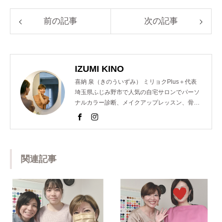
前の記事
次の記事
IZUMI KINO
喜納 泉（きのういずみ） ミリョクPlus＋代表
埼玉県ふじみ野市で人気の自宅サロンでパーソ
ナルカラー診断、メイクアップレッスン、骨格
診断、顔診断、ショッピング同行のメニューを
提供し魅力コーディネーターとして活動。 以前
は東京青山の人気サロンでも個人コンサルを担
当するなどの経歴を持つ。 また、美容室のスタ
ッフ様向けのパーソナルカラー講座を開催。近
関連記事
年では、ららぽーと横浜店様や松屋銀座創業１
５０周年イベントのパーソナルカラー診断も担
当するなど多岐にわたり活躍中。