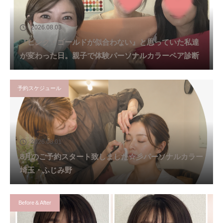
2026.08.03
『ピンク・ゴールドが似合わない』と思っていた私達
が変わった日。親子で体験パーソナルカラーペア診断
予約スケジュール
2026.08.01
8月のご予約スタート致しました☆彡パーソナルカラー
埼玉・ふじみ野
Before＆After