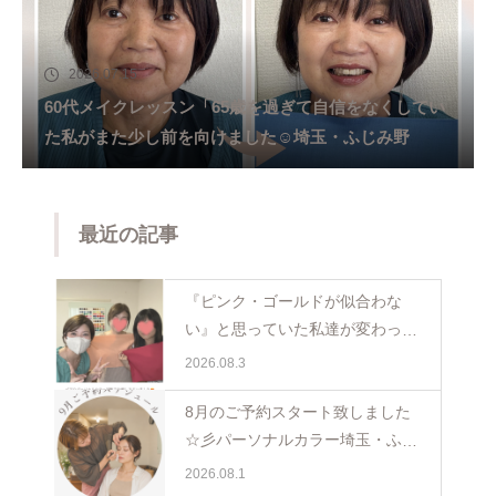
2026.07.15
60代メイクレッスン「65歳を過ぎて自信をなくしてい
た私がまた少し前を向けました☺️埼玉・ふじみ野
最近の記事
『ピンク・ゴールドが似合わな
い』と思っていた私達が変わった
日。親子で体験パーソナルカラー
2026.08.3
ペア診断
8月のご予約スタート致しました
☆彡パーソナルカラー埼玉・ふじ
み野
2026.08.1