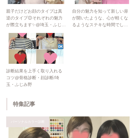
親子だけどお顔のタイプは真
自分の魅力を知って新しい扉
逆のタイプ😊それぞれの魅力
が開いたような、心が軽くな
が際立ちます✨@埼玉・ふじみ
るようなステキな時間でした✨
野
パーソナルカラー@埼玉・ふ
じみ野
診断結果を上手く取り入れる
コツ@骨格診断・顔診断/埼
玉・ふじみ野
特集記事
パーソナルカラー診断