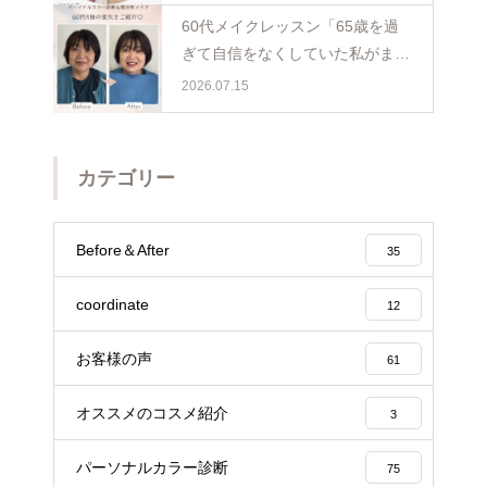
60代メイクレッスン「65歳を過
ぎて自信をなくしていた私がまた
少し前を向けました☺️埼玉・ふじ
2026.07.15
み野
カテゴリー
Before＆After
35
coordinate
12
お客様の声
61
オススメのコスメ紹介
3
パーソナルカラー診断
75