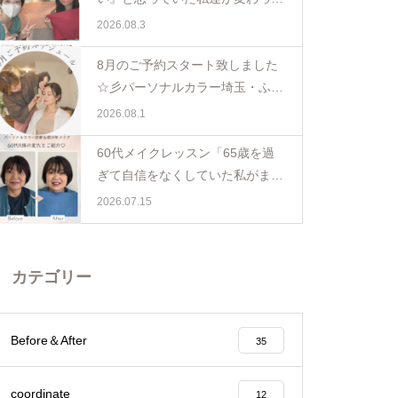
日。親子で体験パーソナルカラー
2026.08.3
ペア診断
8月のご予約スタート致しました
☆彡パーソナルカラー埼玉・ふじ
み野
2026.08.1
60代メイクレッスン「65歳を過
ぎて自信をなくしていた私がまた
少し前を向けました☺️埼玉・ふじ
2026.07.15
み野
カテゴリー
Before＆After
35
coordinate
12