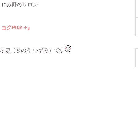
ふじみ野のサロン
リョク
Plus +
』
納 泉（きのう いずみ）です