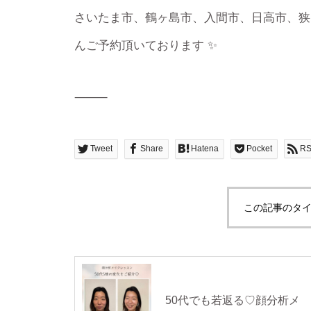
さいたま市、鶴ヶ島市、入間市、日高市、狭
んご予約頂いております ✨
⸻
Tweet
Share
Hatena
Pocket
R
この記事のタイ
50代でも若返る♡顔分析メ